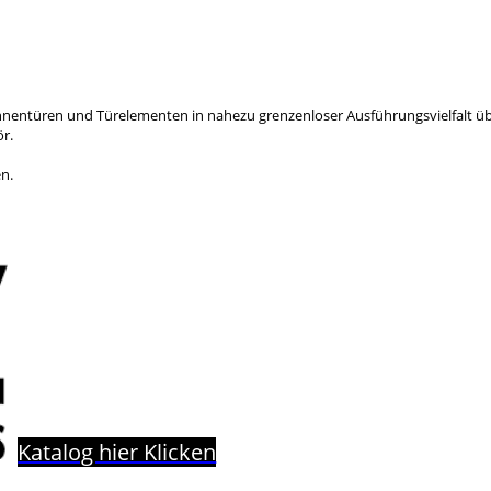
ven Innentüren und Türelementen in nahezu grenzenloser Ausführungsvielfal
ör.
n.
Katalog hier Klicken